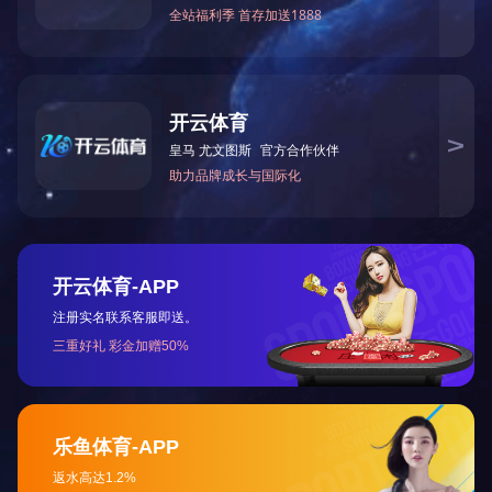
买球体育（中国）官方网站
联系电话：
13530410098 莫总
咨询热线：
400-822-8689
邮箱：287424097@qq.com
地址：深圳市南山区粤兴三道2号深圳虚拟大学园院校
产业化综合楼C座
Copyright© 1998-2023 买球体育（中国）官方网站
在线留言
粤ICP备
09094514号
网站地图
关注微信
经典案例
在线留言
解决方案
欧亿体育（中国）体育官方网站
|
好博网页版
|
乐竞官方网站
|
MK平
台
|
开云网页版登录入口
|
拼搏手机在线登陆入口
|
开云（中国）
Kaiyun·官方网站
|
欧宝ob官网登录入口（中国）有限公司
|
开云网页版