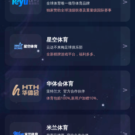
解决方案
充电安全方案
居家养老方案
校园防霸凌方案
防高空抛物方案